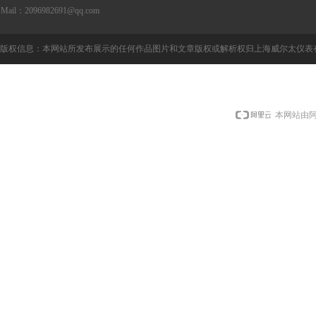
Mail：2096982691@qq.com
版权信息：本网站所发布展示的任何作品图片和文章版权或解析权归上海威尔太仪表
本网站由阿