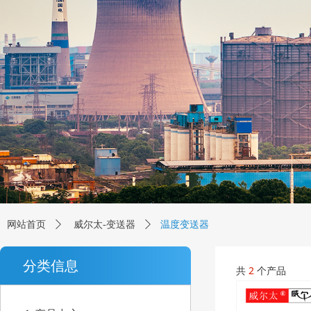
行业应用
温度变送器
网站首页
ꄲ
威尔太-变送器
ꄲ
分类信息
共
2
个产品