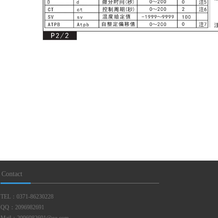
Contact
TEL：0371-86230228
QQ：2096982691