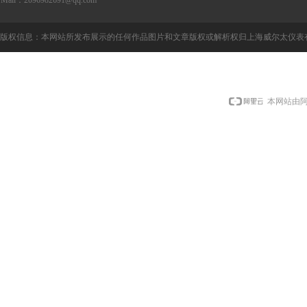
Mail：2096982691@qq.com
版权信息：本网站所发布展示的任何作品图片和文章版权或解析权归上海威尔太仪表
本网站由阿