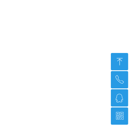
ꁸ
ꂅ
回到顶部
ꁗ
0371-86230228
ꀥ
QQ客服