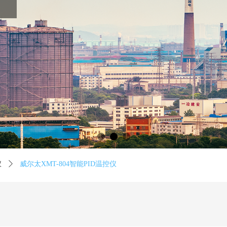
仪
ꄲ
威尔太XMT-804智能PID温控仪