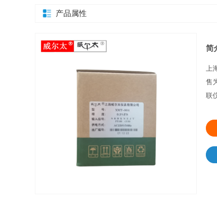
产品属性
简
上
售
联