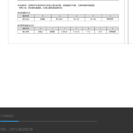
Contact
TEL：0371-86230228