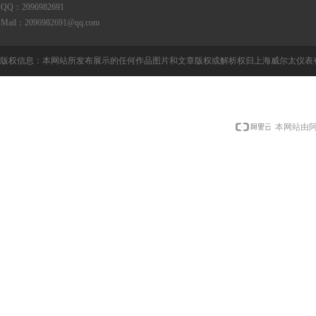
QQ：2096982691
Mail：2096982691@qq.com
版权信息：本网站所发布展示的任何作品图片和文章版权或解析权归上海威尔太仪表
本网站由阿