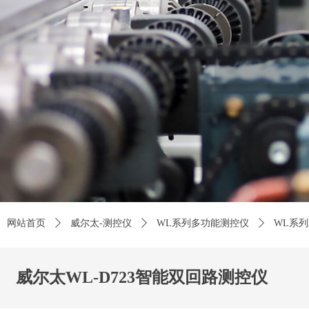
用
Careful selec
网站首页
ꄲ
威尔太-测控仪
ꄲ
WL系列多功能测控仪
ꄲ
WL系
威尔太WL-D723智能双回路测控仪